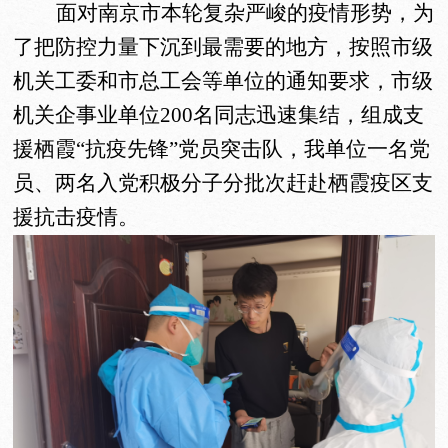
面对
南京市本轮复杂严峻的疫情形势
，
为
了把防控力量下沉到最需要的地方，
按照市级
机关工委和市总工会
等单位的
通知要求，
市级
机关企事业单位
200名同志迅速集结，组成支
援栖霞“抗疫先锋”党员突击队，我单位一名党
员、两名入党积极分子分批次赶赴栖霞疫区支
援抗击疫情。