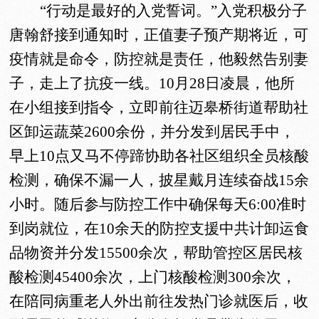
“行动是最好的入党誓词。”入党积极分子
唐翰舒接到通知时，正值妻子预产期将近，可
疫情就是命令，防控就是责任，他毅然告别妻
子，走上了抗疫一线。10月28日凌晨，他所
在小组接到指令，立即前往迈皋桥街道帮助社
区卸运蔬菜2600余份，并分发到居民手中，
早上10点又马不停蹄协助各社区组织全员核酸
检测，确保不漏一人，披星戴月连续奋战15余
小时。随后参与防控工作中确保每天6:00准时
到岗就位，在10余天的防控支援中共计卸运食
品物资并分发15500余次，帮助管控区居民核
酸检测45400余次，上门核酸检测300余次，
在陪同病重老人外出前往发热门诊就医后，收