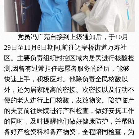
党员冯广亮
自接到
上级
通知后
，于
10月
29日至11月6日期间,前往迈皋桥街道万寿社
区。主要负责组织封控区域内居民进行核酸检
测,因曾有过常担任志愿者
服务
的经历，能够
快速上手，积极应对。他除负责全民核酸以
外，还为居家隔离的密接、次密接以及行动不
便的老人进行上门核酸，发放物资。陪护临产
的夫妻前往医院进行产科
检查
，做好安抚工作
的同时，及时提醒他们做好健康防护，并帮助
备好产检资料和备产物资，全程陪同检查，为