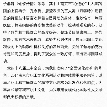
子群舞《蝴蝶传情》等等。其中由南京市“心连心”工人舞蹈
团的上官冉子、孔令昕、唐莹表演的三人舞《月狐吟》用轻
盈的舞蹈肢体语言欢舞着自己灵动的身体，惟妙惟肖，绚丽
妖娆，舞者婀娜的身姿和优美的动作，撩动着观众的心，获
得了领导和市民群众的高度好评。整场节目健康向上、热烈
欢快，富有艺术表现力、感染力和时代性，展示出职工文化
积极向上的勃勃生机和良好的发展前景。受到了领导的充分
肯定和高度赞扬，得到了观众的一致好评，演出取得圆满成
功。
党的十八届三中全会，为我们吹响了“全面深化改革”的号
角，2014南京市职工文化系列活动将继续秉承服务宗旨，以
满足职工和市民群众的精神文化需求为出发点和落脚点，为
丰富和繁荣我市职工文化，为我市建设现代化国际性人文绿
都做出积极的贡献。