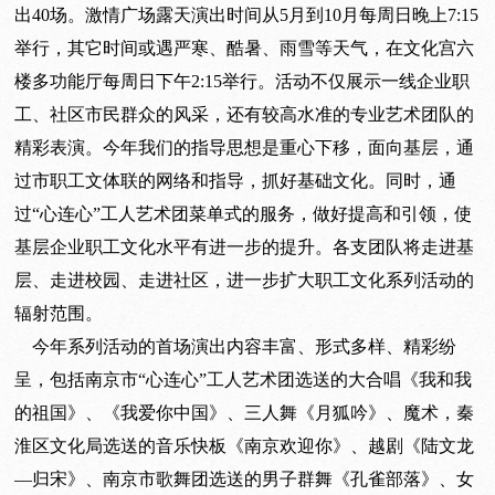
出40场。激情广场露天演出时间从5月到10月每周日晚上7:15
举行，其它时间或遇严寒、酷暑、雨雪等天气，在文化宫六
楼多功能厅每周日下午2:15举行。活动不仅展示一线企业职
工、社区市民群众的风采，还有较高水准的专业艺术团队的
精彩表演。今年我们的指导思想是重心下移，面向基层，通
过市职工文体联的网络和指导，抓好基础文化。同时，通
过“心连心”工人艺术团菜单式的服务，做好提高和引领，使
基层企业职工文化水平有进一步的提升。各支团队将走进基
层、走进校园、走进社区，进一步扩大职工文化系列活动的
辐射范围。
今年系列活动的首场演出内容丰富、形式多样、精彩纷
呈，包括南京市“心连心”工人艺术团选送的大合唱《我和我
的祖国》、《我爱你中国》、三人舞《月狐吟》、魔术，秦
淮区文化局选送的音乐快板《南京欢迎你》、越剧《陆文龙
—归宋》、南京市歌舞团选送的男子群舞《孔雀部落》、女